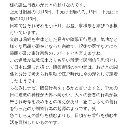
様の誕生日祝いが元々の起りなのです。
上元は旧暦の1月15日、中元は旧暦の7月15日、下元は旧
暦の10月15日。
日本ではそれぞれを小正月、お盆、収穫祭と結びつき根
付いています。
道教は易経を主体とした易占や陰陽五行思想、気功など
様々な思想が混在となった宗教で、呪術や医学などにも
範囲が及ぶ東洋宗教のデパートとも言えますね。
この道教が仏教伝来よりも早い段階で民間信仰思想とし
て日本に渡った様で、贈答習慣のお中元は、お盆との関
係と分けて考えられ単独で江戸時代に今の形として定着
したようです。
ちなみにナゼ、贈答行為をするかと言いますと、中元の
日に道教の神様が天界へ向かい、人々の善悪の行為が報
告され寿命を決めるとの考えがあり、急ごしらえの善行
を行ったのが贈答行為の起源のようです。笑
急ごしらえの善行を積むよりも、日頃から善行を積む生
活を目指したいものです。