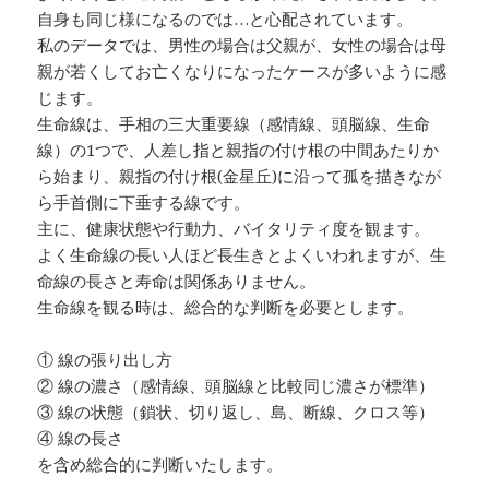
自身も同じ様になるのでは…と心配されています。
私のデータでは、男性の場合は父親が、女性の場合は母
親が若くしてお亡くなりになったケースが多いように感
じます。
生命線は、手相の三大重要線（感情線、頭脳線、生命
線）の1つで、人差し指と親指の付け根の中間あたりか
ら始まり、親指の付け根(金星丘)に沿って孤を描きなが
ら手首側に下垂する線です。
主に、健康状態や行動力、バイタリティ度を観ます。
よく生命線の長い人ほど長生きとよくいわれますが、生
命線の長さと寿命は関係ありません。
生命線を観る時は、総合的な判断を必要とします。
① 線の張り出し方
② 線の濃さ（感情線、頭脳線と比較同じ濃さが標準）
③ 線の状態（鎖状、切り返し、島、断線、クロス等）
④ 線の長さ
を含め総合的に判断いたします。