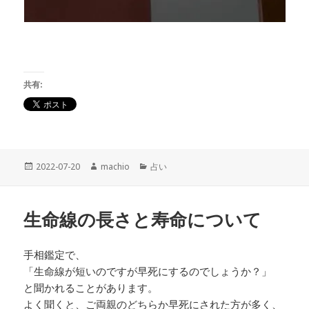
共有:
投
2022-07-20
作
machio
カ
占い
稿
成
テ
日:
者
ゴ
リ
生命線の長さと寿命について
ー
手相鑑定で、
「生命線が短いのですが早死にするのでしょうか？」
と聞かれることがあります。
よく聞くと、ご両親のどちらか早死にされた方が多く、