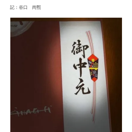
記：谷口 尚煕