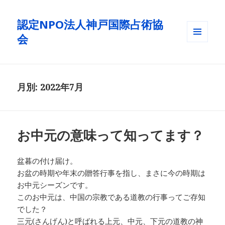
認定NPO法人神戸国際占術協
会
メニュ
ーとウ
ィジェ
ット
月別: 2022年7月
お中元の意味って知ってます？
盆暮の付け届け。
お盆の時期や年末の贈答行事を指し、まさに今の時期は
お中元シーズンです。
このお中元は、中国の宗教である道教の行事ってご存知
でした？
三元(さんげん)と呼ばれる上元、中元、下元の道教の神