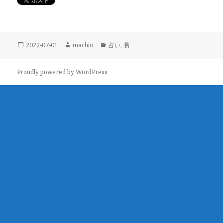
投
2022-07-01
作
machio
カ
占い
,
易
稿
成
テ
日:
者
ゴ
Proudly powered by WordPress
リ
ー