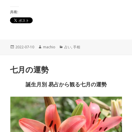
共有:
投
2022-07-10
作
machio
カ
占い
,
手相
稿
成
テ
日:
者
ゴ
リ
七月の運勢
ー
誕生月別 易占から観る七月の運勢