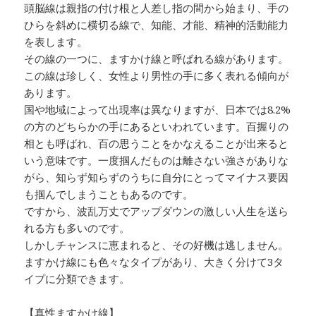
頭脳線は親指の付け根と人差し指の間から始まり、手の
ひらを斜めに横切る線で、知能、才能、精神的活動能力
を表します。
その線の一つに、ますかけ線と呼ばれる線があります。
この線は珍しく、女性より男性の手に多く表れる傾向が
あります。
国や地域によって出現率は異なりますが、日本では8.2%
の方のどちらかの手にあるといわれています。百握りの
相とも呼ばれ、百の思うことをかなえることが出来ると
いう意味です。一度掴んだものは離さない強さがありな
がら、知らず知らずのうちに自分にとってマイナス要因
も掴んでしまうこともあるのです。
ですから、波乱万丈でアップダウンの激しい人生を送ら
れる方も多いのです。
しかしチャンスに恵まれると、その好機は逃しません。
ますかけ線にも色々なタイプがあり、大きく分けて3タ
イプに分類できます。
【真性ますかけ線】