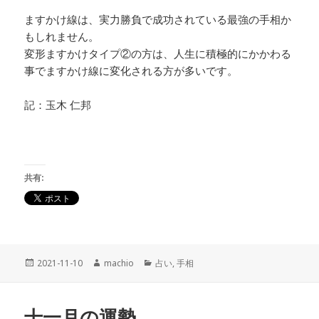
ますかけ線は、実力勝負で成功されている最強の手相か
もしれません。
変形ますかけタイプ②の方は、人生に積極的にかかわる
事でますかけ線に変化される方が多いです。
記：玉木 仁邦
共有:
投
2021-11-10
作
machio
カ
占い
,
手相
稿
成
テ
日:
者
ゴ
リ
十一月の運勢
ー