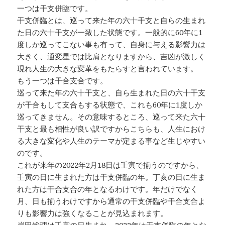
一つは干支併臨です。
干支併臨とは、巡って来た年の六十干支と自らの生まれ
た日の六十干支が一致した状態です。一般的に60年に1
度しか巡ってこない事も有って、自身に与える影響力は
大きく、通変星では比肩となりますから、吉凶が激しく
現れ人生の大きな変革をもたらすと言われています。
もう一つは干合支合です。
巡って来た年の六十干支と、自ら生まれた日の六十干支
が干合もして支合もする状態で、これも60年に1度しか
巡ってきません。その意味するところ、巡って来た六十
干支と最も相性が良い訳ですからこちらも、人生におけ
る大きな変化や人生のテーマが定まる事など生じやすい
のです。
これが来年の2022年2月18日は壬寅で揃うのですから、
壬寅の日に生まれた方は干支併臨の年。丁亥の日に生ま
れた方は干合支合の年となるわけです。年だけでなく
月、日も揃うわけですから通常の干支併臨や干合支合よ
りも影響力は強くなることが見込まれます。