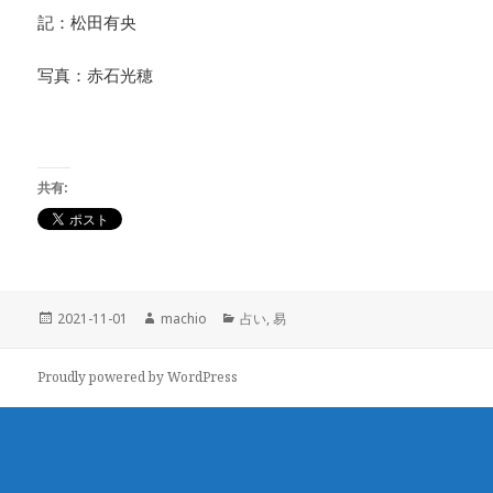
記：松田有央
写真：赤石光穂
共有:
投
2021-11-01
作
machio
カ
占い
,
易
稿
成
テ
日:
者
ゴ
Proudly powered by WordPress
リ
ー