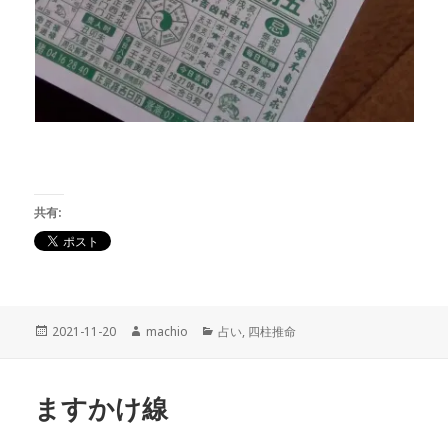
共有:
投
2021-11-20
作
machio
カ
占い
,
四柱推命
稿
成
テ
日:
者
ゴ
リ
ますかけ線
ー