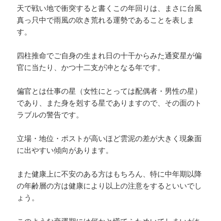
天で戦い地で衝突すると書くこの年回りは、まさに台風
真っ只中で雨風の吹き荒れる運勢であることを表しま
す。
四柱推命でご自身の生まれ日の十干からみた通変星が偏
官に当たり、かつ十二支が冲となる年です。
偏官とは仕事の星（女性にとっては配偶者・男性の星）
であり、また身を剋する星でありますので、その面のト
ラブルの警告です。
立場・地位・ポストが高いほど雲泥の差が大きく現象面
に出やすい傾向があります。
また健康上に不安のある方はもちろん、特に中年期以降
の年齢層の方は健康により以上の注意をするといいでし
ょう。