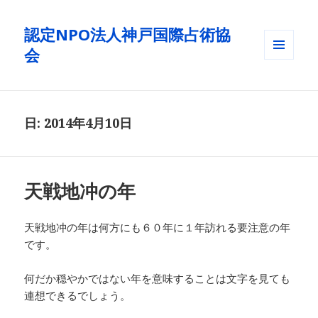
認定NPO法人神戸国際占術協
会
メニュ
ーとウ
ィジェ
ット
日: 2014年4月10日
天戦地冲の年
天戦地冲の年は何方にも６０年に１年訪れる要注意の年
です。
何だか穏やかではない年を意味することは文字を見ても
連想できるでしょう。