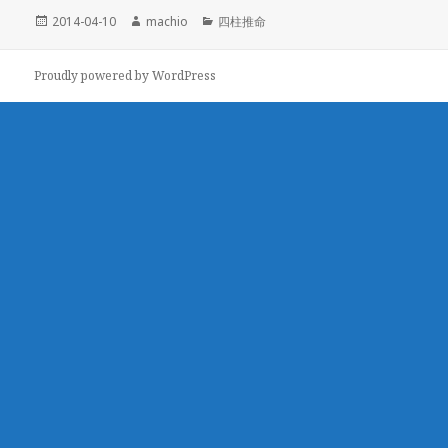
投
2014-04-10
作
machio
カ
四柱推命
稿
成
テ
日:
者
ゴ
Proudly powered by WordPress
リ
ー