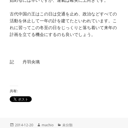
始めるには早いですが、運氣は確実に上向きです。
古代中国の王はこの日は交通を止め、政治などすべての
活動を休止して一年の計を建てたといわれています。こ
れに習ってこの冬至の日をじっくりと落ち着いて来年の
計画を立てる機会にするのも良いでしょう。
記 丹羽央璃
共有:
投
2014-12-20
作
machio
カ
未分類