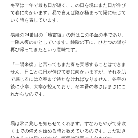
冬至は一年で最も日が短く、この日を境にまた日が伸び
て春に向かいます。易で言えば陰が極まって陽に転じて
いく時を表しています。
易経の24番目の「地雷復」の卦はこの冬至の事であり、
一陽来復の卦としています。純陰の下に、ひとつの陽が
再び帰ってきたという意味です。
「一陽来復」と言ってもまだ春を実感することはできま
せん。日ごとに日が伸びて春に向かいますが、それを肌
で感じるには立春まで待たなければなりません。冬至の
後に小寒、大寒が控えており、冬本番の寒さはまさにこ
れからなのです。
易は常に兆しを知らせてくれます。すなわちやがて芽吹
くまでの備えを始める時と教えているのです。まだ動き