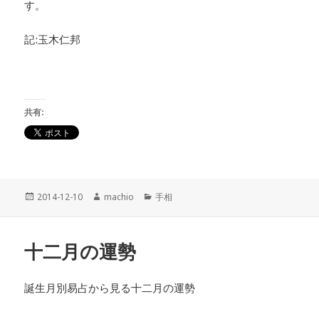
す。
記:玉木仁邦
共有:
投
2014-12-10
作
machio
カ
手相
稿
成
テ
日:
者
ゴ
リ
十二月の運勢
ー
誕生月別易占から見る十二月の運勢