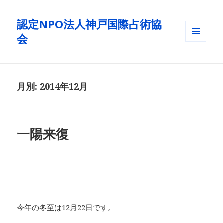
認定NPO法人神戸国際占術協
会
メニュ
ーとウ
ィジェ
ット
月別: 2014年12月
一陽来復
今年の冬至は12月22日です。