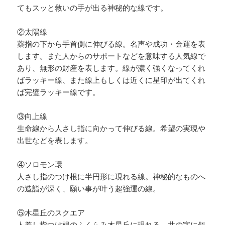
てもスッと救いの手が出る神秘的な線です。
②太陽線
薬指の下から手首側に伸びる線。名声や成功・金運を表
します。また人からのサポートなどを意味する人気線で
あり、無形の財産を表します。線が濃く強くなってくれ
ばラッキー線、また線上もしくは近くに星印が出てくれ
ば完璧ラッキー線です。
③向上線
生命線から人さし指に向かって伸びる線。希望の実現や
出世などを表します。
④ソロモン環
人さし指のつけ根に半円形に現れる線。神秘的なものへ
の造詣が深く、願い事が叶う超強運の線。
⑤木星丘のスクエア
人差し指つけ根のふくらみ木星丘に現れる、井の字に似