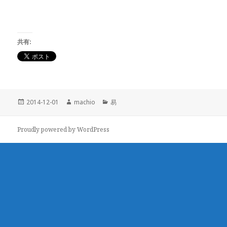
共有:
投
2014-12-01
作
machio
カ
易
稿
成
テ
日:
者
ゴ
Proudly powered by WordPress
リ
ー