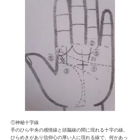
①神秘十字線
手のひら中央の感情線と頭脳線の間に現れる十字の線。
ひらめきがあり信仰心の厚い人に現れる線で、何かあっ