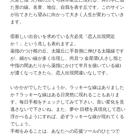
た形の線。名誉、地位、自我を表す丘です。このサイン
が出てきたら望みに向かって大きく人生が変わっていき
ます。
⑥新しい出合いを求めている方必見「恋人出現間近
か！」という兆しも表れますよ。
薬指のつけ根の丘、太陽丘に手首側に伸びる太陽線です
が、細かい線が多く出現し、尚且つ 金星環(人さし指と
中指の間あたりから薬指にかけて半月を描いている線)
が濃くなってきたら、恋人出現間違いなしです。
いかかがでしたでしょうか。
ラッキーな線はありました
か？
ラッキーな線はある日突然に現れることもありま
す。毎日手相をチェックしてみて下さい。
良い変化を見
逃さないで下さいね。
また、夢や 目標を具現化して思い
浮かべるようにすれば、必ずラッキーな線が現れてくる
でしょう。
手相をみることは、あなたへの応援ツールのひとつで