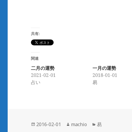
共有:
関連
二月の運勢
一月の運勢
2021-02-01
2018-01-01
占い
易
投
2016-02-01
作
machio
カ
易
稿
成
テ