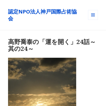
認定NPO法人神戸国際占術協
会
メニュ
ーとウ
ィジェ
ット
高野喬泰の「運を開く」24話～
其の24～