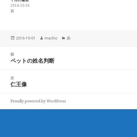
2014-10-01
易
投
2016-10-01
作
machio
カ
易
稿
成
テ
日:
者
ゴ
投
前
リ
稿
ペットの姓名判断
ー
前
ナ
の
ビ
投
次
ゲ
稿:
仁王像
次
ー
の
シ
投
ョ
Proudly powered by WordPress
稿:
ン