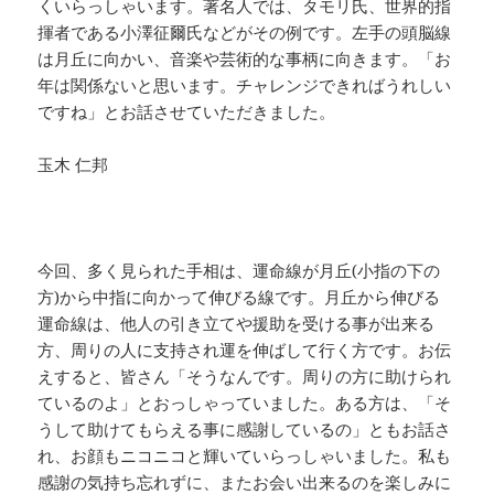
くいらっしゃいます。著名人では、タモリ氏、世界的指
揮者である小澤征爾氏などがその例です。左手の頭脳線
は月丘に向かい、音楽や芸術的な事柄に向きます。「お
年は関係ないと思います。チャレンジできればうれしい
ですね」とお話させていただきました。
玉木 仁邦
今回、多く見られた手相は、運命線が月丘(小指の下の
方)から中指に向かって伸びる線です。月丘から伸びる
運命線は、他人の引き立てや援助を受ける事が出来る
方、周りの人に支持され運を伸ばして行く方です。お伝
えすると、皆さん「そうなんです。周りの方に助けられ
ているのよ」とおっしゃっていました。ある方は、「そ
うして助けてもらえる事に感謝しているの」ともお話さ
れ、お顔もニコニコと輝いていらっしゃいました。私も
感謝の気持ち忘れずに、またお会い出来るのを楽しみに