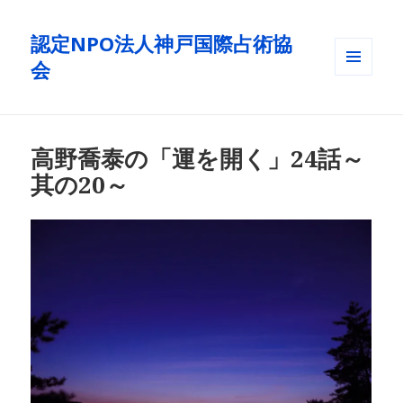
認定NPO法人神戸国際占術協
会
メニュ
ーとウ
ィジェ
ット
高野喬泰の「運を開く」24話～
其の20～