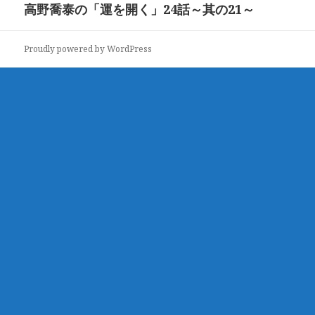
稿:
高野喬泰の「運を開く」24話～其の21～
次
ー
の
シ
投
ョ
Proudly powered by WordPress
稿:
ン