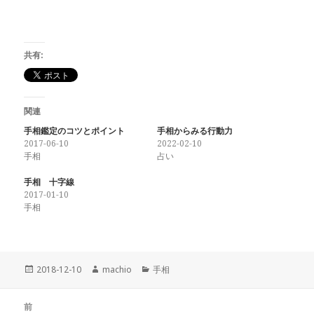
共有:
関連
手相鑑定のコツとポイント
手相からみる行動力
2017-06-10
2022-02-10
手相
占い
手相 十字線
2017-01-10
手相
投
2018-12-10
作
machio
カ
手相
稿
成
テ
日:
者
ゴ
投
前
リ