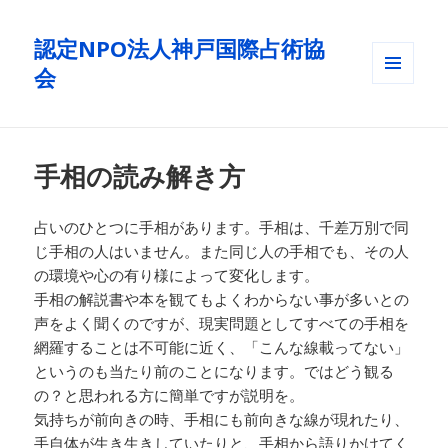
認定NPO法人神戸国際占術協
会
メニュ
ーとウ
ィジェ
ット
手相の読み解き方
占いのひとつに手相があります。手相は、千差万別で同
じ手相の人はいません。また同じ人の手相でも、その人
の環境や心の有り様によって変化します。
手相の解説書や本を観てもよくわからない事が多いとの
声をよく聞くのですが、現実問題としてすべての手相を
網羅することは不可能に近く、「こんな線載ってない」
というのも当たり前のことになります。ではどう観る
の？と思われる方に簡単ですが説明を。
気持ちが前向きの時、手相にも前向きな線が現れたり、
手自体が生き生きしていたりと、手相から語りかけてく