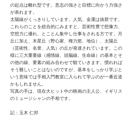
の起点は離れ型です。意志の強さと目標に向かう力強さ
が表れます。
太陽線がくっきりしています。人気、金運は抜群です。
これらのことを総合的にみますと、芸術性豊で想像力、
空想力に優れ、とことん集中し仕事をされる方です。月
丘に加え、木星丘（野心家、権力慾、地位）、太陽丘
（芸術性、名誉、人気）の丘が発達されています。この
様に三大重要線（感情線、頭脳線、生命線）の基本とそ
の他の線、要素の組み合わせで観ていきます。慣れれば
そう難しいことはないのですが、基本をしっかり学ぶと
いう意味では手相入門教室に入られて学ぶのが一番近道
かもしれません。
写真の手は、現在大ヒット中の映画の主人公、イギリス
のミュージシャンの手相です。
記：玉木 仁邦