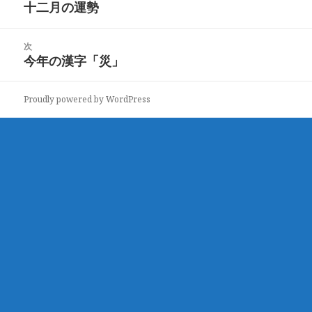
稿
十二月の運勢
ー
前
ナ
の
ビ
投
次
ゲ
稿:
今年の漢字「災」
次
ー
の
シ
投
ョ
Proudly powered by WordPress
稿:
ン