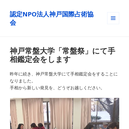
認定NPO法人神戸国際占術協
会
メニュ
ーとウ
ィジェ
ット
神戸常盤大学「常盤祭」にて手
相鑑定会をします
昨年に続き、神戸常盤大学にて手相鑑定会をすることに
なりました。
手相から新しい発見を、どうぞお越しください。