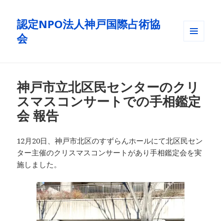
認定NPO法人神戸国際占術協
会
メニュ
ーとウ
ィジェ
ット
神戸市立北区民センターのクリ
スマスコンサートでの手相鑑定
会 報告
12月20日、神戸市北区のすずらんホールにて北区民セン
ター主催のクリスマスコンサートがあり手相鑑定会を実
施しました。