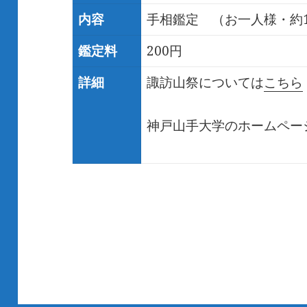
内容
手相鑑定 （お一人様・約1
鑑定料
200円
詳細
諏訪山祭については
こちら
神戸山手大学のホームペー