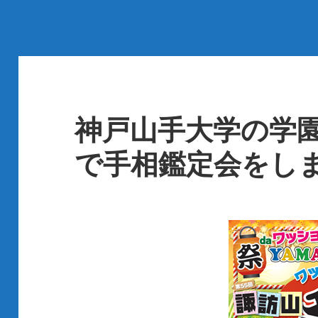
神戸山手大学の学
で手相鑑定会をし