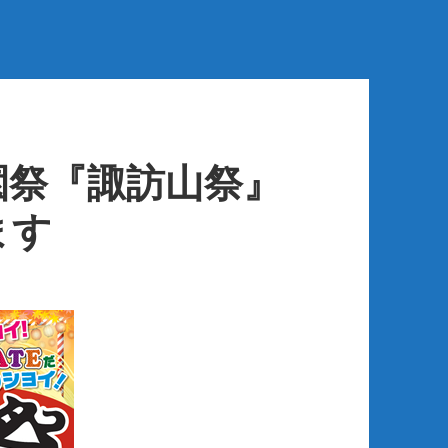
園祭『諏訪山祭』
ます