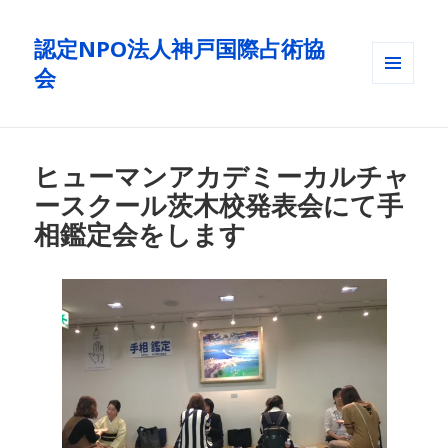
認定NPO法人神戸国際占術協
会
メニュ
ーとウ
ィジェ
ット
ヒューマンアカデミーカルチャ
ースクール茨木校発表会にて手
相鑑定会をします