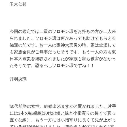
玉木仁邦
今回の鑑定では二重のソロモン環をお持ちの方が二人来
られました。ソロモン環は何かあっても助けてもらえる
強運の印です。お一人は阪神大震災の時、家は全壊して
も家族全員がご無事だったそうです。もう一人の方も東
日本大震災を経験されましたが家族も家も被害がなかっ
たそうです。恐るべしソロモン環ですね！！
丹羽央璃
40代前半の女性。結婚出来ますかと聞かれました。片手
には2本の結婚線(20代の短い線と小指寄りの長くて真っ
直ぐな線）、もう一方には小指寄りに長くて先が上がっ
ている結婚線がありました。運命線も40才辺りから1本