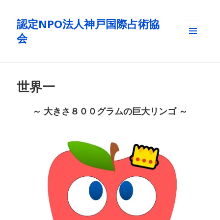
認定NPO法人神戸国際占術協
会
メニュ
ーとウ
ィジェ
ット
世界一
～ 大きさ８００グラムの巨大リンゴ ～